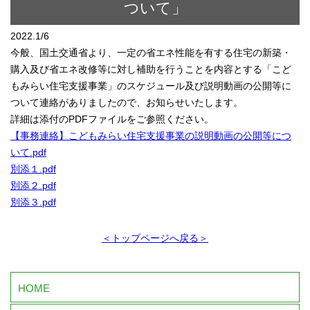
ついて」
2022.1/6
今般、国土交通省より、一定の省エネ性能を有する住宅の新築・
購入及び省エネ改修等に対し補助を行うことを内容とする「こど
もみらい住宅支援事業」のスケジュール及び説明動画の公開等に
ついて連絡がありましたので、お知らせいたします。
詳細は添付のPDFファイルをご参照ください。
【事務連絡】こどもみらい住宅支援事業の説明動画の公開等につ
いて.pdf
別添１.pdf
別添２.pdf
別添３.pdf
＜トップページへ戻る＞
HOME